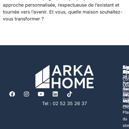
approche personnalisée, respectueuse de l’existant et
tournée vers l’avenir. Et vous, quelle maison souhaitez-
vous transformer ?
Ag
Ag
Ag
Li
An
Na
Ch
Ag
26
23
33
Con
rue
Ru
rue
Men
Sau
Ga
du
lég
49
44
De
Pol
Ang
Na
49
Tel : 02 52 35 26 37
con
Cho
Pla
du
site